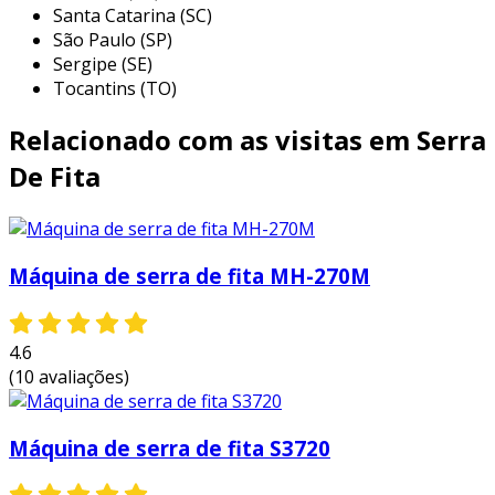
variados.
Santa Catarina (SC)
construção civil:
empregada no corte de
São Paulo (SP)
Sergipe (SE)
estruturas metálicas e outros materiais
Tocantins (TO)
utilizados em obras, promovendo
eficiência no processo.
Relacionado com as visitas em Serra
artesanato:
ferramenta apreciada por
De Fita
profissionais e amadores, possibilitando a
criação de formas personalizadas em
madeira e outros materiais.
Máquina de serra de fita MH-270M
essas aplicações demonstram a ampla utilidade
da fita serra, tornando-a uma escolha popular
em diversas áreas. a precisão dos cortes
4.6
garante um acabamento de qualidade,
(10 avaliações)
contribuindo para a eficiência dos processos
produtivos.
Máquina de serra de fita S3720
vantagens e benefícios da fita serra