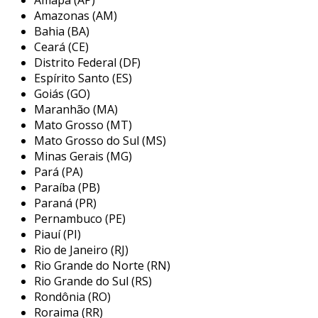
versatilidade deste equipamento é um de seus
Amazonas (AM)
principais atrativos, permitindo realizar cortes
Bahia (BA)
retos, curvos e até mesmo em ângulos
Ceará (CE)
específicos, dependendo do modelo da serra.
Distrito Federal (DF)
Espírito Santo (ES)
principais aplicações da fita serra
Goiás (GO)
Maranhão (MA)
a fita serra é utilizada em uma variedade de
Mato Grosso (MT)
indústrias e aplicações, devido à sua capacidade
Mato Grosso do Sul (MS)
de oferecer cortes precisos e de alta qualidade.
Minas Gerais (MG)
entre as principais aplicações, destacam-se:
Pará (PA)
Paraíba (PB)
indústria madeireira:
utilizada para
Paraná (PR)
cortar tábuas, chapas e outros produtos
Pernambuco (PE)
de madeira, garantindo acabamentos
Piauí (PI)
precisos.
Rio de Janeiro (RJ)
Rio Grande do Norte (RN)
metalúrgica:
ideal para cortes de metais
Rio Grande do Sul (RS)
ferrosos e não ferrosos, possibilitando a
Rondônia (RO)
fabricação de peças e componentes
Roraima (RR)