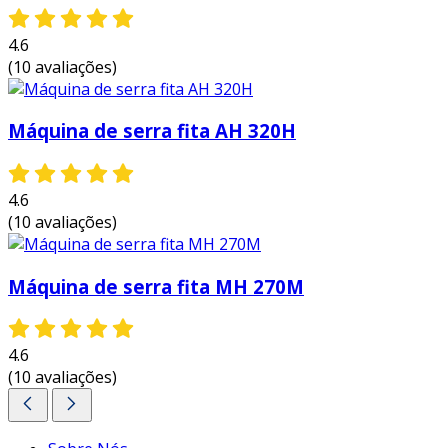
é uma ferramenta versátil e eficaz, que
contribui para a qualidade e agilidade em
4.6
processos de corte.
(10 avaliações)
entre em contato e solicite um orçamento
personalizado!
Máquina de serra fita AH 320H
4.6
(10 avaliações)
Máquina de serra fita MH 270M
4.6
(10 avaliações)