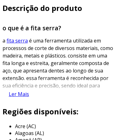
Descrição do produto
o que é a fita serra?
a
fita serra
é uma ferramenta utilizada em
processos de corte de diversos materiais, como
madeira, metais e plásticos. consiste em uma
fita longa e estreita, geralmente composta de
aço, que apresenta dentes ao longo de sua
extensão. essa ferramenta é reconhecida por
sua eficiência e precisão, sendo ideal para
cortes de diferentes formatos e dimensões.
Ler Mais
as fitas serras são frequentemente utilizadas
Regiões disponíveis:
em máquinas chamadas de serra fita, que
operam de maneira contínua. a movimentação
Acre (AC)
da fita é realizada por rolos que a impulsionam,
Alagoas (AL)
permitindo cortes rápidos e fluídos. a
Amapá (AP)