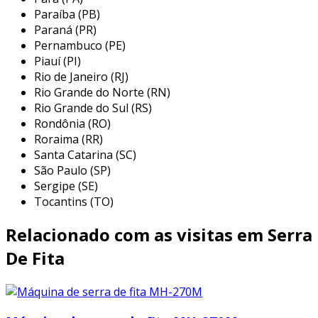
Paraíba (PB)
segurança
: equipara-se com dispositivos
Paraná (PR)
de segurança para prevenir acidentes
Pernambuco (PE)
durante a operação.
Piauí (PI)
Rio de Janeiro (RJ)
essas características tornam a mh 812lc uma
Rio Grande do Norte (RN)
ferramenta indispensável em vários setores
Rio Grande do Sul (RS)
industriais, desde madeireiras até metalúrgicas.
Rondônia (RO)
Roraima (RR)
benefícios da máquina de serra fita
Santa Catarina (SC)
mh 812lc
São Paulo (SP)
Sergipe (SE)
a máquina de serra fita mh 812lc oferece
Tocantins (TO)
diversos benefícios que podem impactar
positivamente a produção. entre os mais
Relacionado com as visitas em Serra
relevantes, destacam-se:
De Fita
precisão nos cortes
: a capacidade de
proporcionar cortes lineares e de alta
qualidade reduz a necessidade de