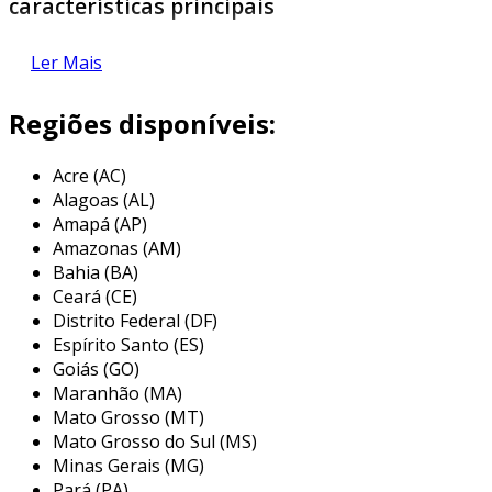
características principais
antes de detalharmos os benefícios, é essencial
Ler Mais
entender as principais características da mh
812lc. essa máquina possui:
Regiões disponíveis:
estrutura robusta
: construída em aço de
alta resistência, assegurando durabilidade
Acre (AC)
Alagoas (AL)
e resistência ao desgaste.
Amapá (AP)
sistema de corte ajustável
: permite a
Amazonas (AM)
regulagem da velocidade de corte,
Bahia (BA)
adaptando-se às necessidades do
Ceará (CE)
material.
Distrito Federal (DF)
Espírito Santo (ES)
ampla capacidade de corte
: com uma
Goiás (GO)
abertura de até 250mm, acomoda
Maranhão (MA)
variados tamanhos de peças.
Mato Grosso (MT)
facilidade de operação
: com painéis de
Mato Grosso do Sul (MS)
controle intuitivos, promove um uso
Minas Gerais (MG)
Pará (PA)
simplificado.