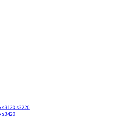
o s3120 s3220
o s3420