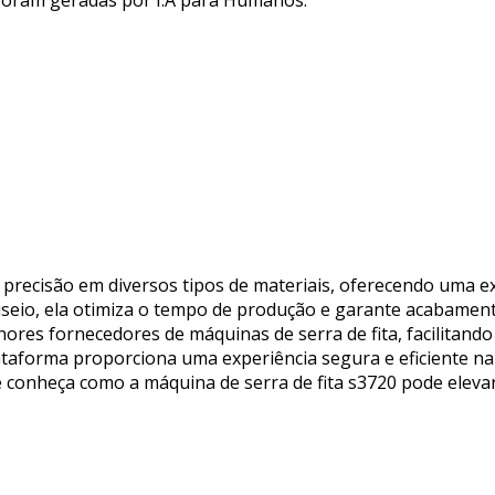
 foram geradas por I.A para Humanos.
lta precisão em diversos tipos de materiais, oferecendo uma
useio, ela otimiza o tempo de produção e garante acabament
hores fornecedores de máquinas de serra de fita, facilitand
ataforma proporciona uma experiência segura e eficiente n
 e conheça como a máquina de serra de fita s3720 pode elevar