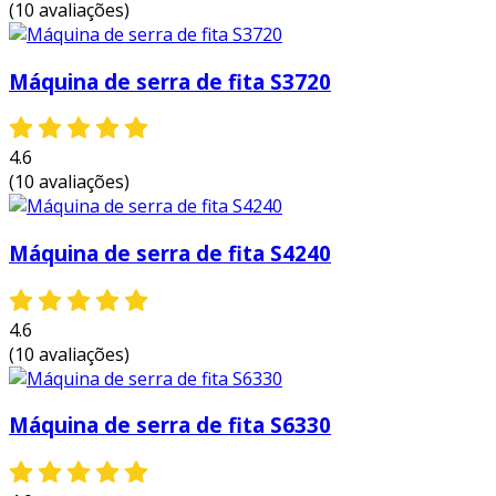
(10 avaliações)
durante o corte, otimizando o uso de
recursos.
facilidade de operação
: com um painel
Máquina de serra de fita S3720
de controle intuitivo, a máquina é de fácil
operação, reduzindo o tempo de
treinamento dos funcionários.
4.6
(10 avaliações)
além destes benefícios, a ah 250h favorece um
ambiente de trabalho mais produtivo e seguro.
Máquina de serra de fita S4240
aplicações da máquina de serra fita
ah 250h
4.6
a versatilidade da ah 250h permite sua
(10 avaliações)
utilização em uma ampla gama de setores.
algumas aplicações incluem:
Máquina de serra de fita S6330
indústria moveleira
: utilizada para
cortes de madeiras e aglomerados em
processos de fabricação de móveis.