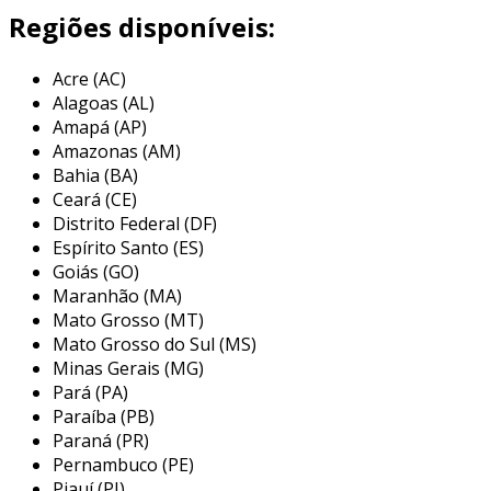
características principais
Regiões disponíveis:
a ah 250h possui várias características que a
Acre (AC)
destacam no mercado. entre elas, podemos
Alagoas (AL)
citar:
Amapá (AP)
Amazonas (AM)
capacidade de corte
: projetada para
Bahia (BA)
cortes de até 250 mm de altura, essa
Ceará (CE)
máquina é capaz de atender a diferentes
Distrito Federal (DF)
tipos de demandas.
Espírito Santo (ES)
sistema de ajuste rápido
: o ajuste de
Goiás (GO)
Maranhão (MA)
altura da lâmina é simples e rápido,
Mato Grosso (MT)
permitindo que o operador configure a
Mato Grosso do Sul (MS)
máquina em pouco tempo.
Minas Gerais (MG)
estrutura robusta
: com uma construção
Pará (PA)
sólida, a ah 250h oferece durabilidade e
Paraíba (PB)
resistência, mesmo em ambientes de
Paraná (PR)
trabalho exigentes.
Pernambuco (PE)
Piauí (PI)