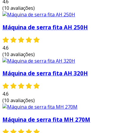
4.6
(10 avaliações)
tanos
: para estruturas de madeira que
requerem alta precisão e acabamento.
fabricação de componentes metálicos
:
Máquina de serra fita AH 250H
permite cortes de chapas e perfis
metálicos com facilidade e efetividade.
4.6
essas aplicações demonstram como a máquina
(10 avaliações)
pode ser um recurso valioso em diferentes
cadeias produtivas.
Máquina de serra fita AH 320H
manutenção da serra fita ah 250h
manter a máquina em bom estado é
4.6
fundamental para garantir sua longevidade e
(10 avaliações)
performance. algumas dicas para a
manutenção incluem:
Máquina de serra fita MH 270M
lubrificação regular
: as partes móveis
devem ser lubrificadas frequentemente