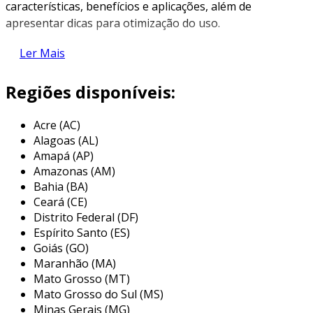
características, benefícios e aplicações, além de
apresentar dicas para otimização do uso.
principais características
Ler Mais
a ah 320h possui uma série de características
Regiões disponíveis:
que a tornam uma escolha ideal para
profissionais que buscam produtividade e
Acre (AC)
qualidade nos cortes. entre essas
Alagoas (AL)
características, podemos destacar:
Amapá (AP)
Amazonas (AM)
motor potente
: equipado com um motor
Bahia (BA)
robusto, a ah 320h garante cortes rápidos
Ceará (CE)
e consistentes, mesmo em materiais mais
Distrito Federal (DF)
densos.
Espírito Santo (ES)
estrutura robusta
: sua construção sólida
Goiás (GO)
Maranhão (MA)
confere estabilidade durante o
Mato Grosso (MT)
funcionamento, reduzindo vibrações
Mato Grosso do Sul (MS)
indesejadas.
Minas Gerais (MG)