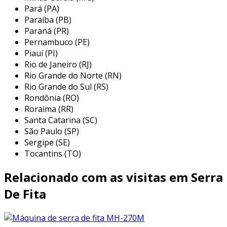
ajustes de altura e Ângulo
: a máquina
Pará (PA)
permite ajustes simplificados, o que
Paraíba (PB)
possibilita cortes em diversas alturas e
Paraná (PR)
ângulos, aumentando a flexibilidade nas
Pernambuco (PE)
Piauí (PI)
operações.
Rio de Janeiro (RJ)
sistema de resfriamento
: inclui um
Rio Grande do Norte (RN)
sistema para evitar superaquecimento,
Rio Grande do Sul (RS)
garantindo a durabilidade da serra e a
Rondônia (RO)
qualidade do corte.
Roraima (RR)
Santa Catarina (SC)
esses aspectos tornam a ah 320h uma máquina
São Paulo (SP)
muito procurada entre os profissionais do
Sergipe (SE)
setor.
Tocantins (TO)
benefícios da serra fita ah 320h
Relacionado com as visitas em Serra
a adoção da serra fita ah 320h traz uma série
De Fita
de benefícios significativos. entre eles estão:
eficiência energética
: o motor é