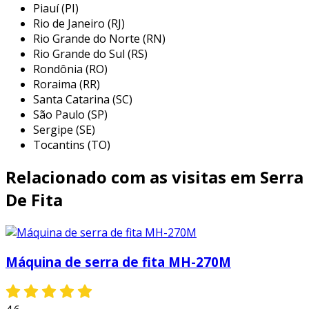
marcenaria:
ideal para cortar tábuas,
Piauí (PI)
ripas e peças com formatos complexos. a
Rio de Janeiro (RJ)
serra de fita permite a criação de
Rio Grande do Norte (RN)
acabamentos com qualidade superior.
Rio Grande do Sul (RS)
Rondônia (RO)
indústria metalúrgica:
utilizada para
Roraima (RR)
cortes em metais diversos, como alumínio
Santa Catarina (SC)
e aço. seu design permite cortes finos e
São Paulo (SP)
ângulos dificultosos com facilidade.
Sergipe (SE)
Tocantins (TO)
produção de móveis:
fundamental para a
realização de cortes que exigem um alto
Relacionado com as visitas em Serra
nível de detalhamento e precisão,
garantindo acabamentos impecáveis.
De Fita
modelagem de peças artísticas:
usada
em trabalhos artísticos que demandam
cortes delicados, como esculturas em
Máquina de serra de fita MH-270M
madeira ou materiais plásticos.
essas aplicações destacam a importância da