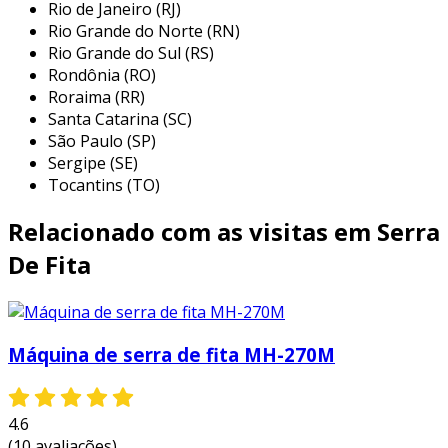
Rio de Janeiro (RJ)
ateliês. aqui estão algumas das principais
Rio Grande do Norte (RN)
aplicações da serra fita:
Rio Grande do Sul (RS)
Rondônia (RO)
marcenaria:
utilizada para cortes de
Roraima (RR)
precisão em madeiras de diferentes
Santa Catarina (SC)
densidades e espessuras, a serra fita é
São Paulo (SP)
ideal para a produção de móveis, peças
Sergipe (SE)
decorativas e estruturas de madeira.
Tocantins (TO)
indústria metalúrgica:
na metalurgia, a
Relacionado com as visitas em Serra
serra fita é utilizada para cortes em
placas, tubos e perfis metálicos, sendo
De Fita
essencial para a fabricação de
componentes e estruturas metálicas.
corte de plástico:
a ferramenta também
Máquina de serra de fita MH-270M
é amplamente utilizada para cortes em
plásticos variados, proporcionando
acabamentos lisos e sem rebarbas, o que
4.6
é crucial em processos de produção de
(10 avaliações)