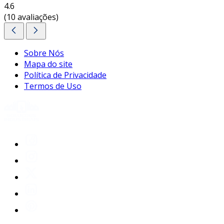
4.6
menos espaço em comparação com
(10 avaliações)
outras máquinas de corte, tornando-a
ideal para oficinas com espaço limitado.
Sobre Nós
essas vantagens fazem da serra fita uma
Mapa do site
escolha acertada para quem busca eficiência,
Política de Privacidade
precisão e durabilidade no corte de diferentes
Termos de Uso
materiais.
fale conosco para saber mais sobre preços e
opções de serra fita.
entre em contato e
solicite um orçamento personalizado!