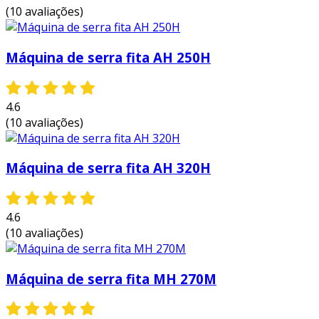
precisão nos cortes:
a serra fita é
(10 avaliações)
conhecida por sua capacidade de
proporcionar cortes precisos e limpos, o
Máquina de serra fita AH 250H
que é crucial em trabalhos que exigem um
acabamento de alta qualidade.
eficiência:
a capacidade de realizar cortes
4.6
em alta velocidade permite que a serra fita
(10 avaliações)
aumente a produtividade nas linhas de
produção, otimizando o tempo e
Máquina de serra fita AH 320H
reduzindo custos.
durabilidade:
as lâminas de serra fita,
quando mantidas e escolhidas
4.6
corretamente para cada tipo de material,
(10 avaliações)
apresentam uma durabilidade excelente,
resultando em menos trocas e
interrupções no trabalho.
Máquina de serra fita MH 270M
economia de espaço:
devido ao seu
design compacto, a serra fita demanda