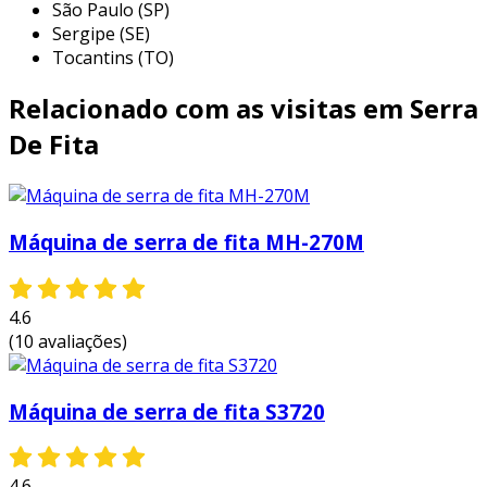
São Paulo (SP)
a serra de fita pode cortar aços, alumínios
Sergipe (SE)
e outros metais, sendo frequentemente
Tocantins (TO)
utilizada em fábricas e oficinas de
Relacionado com as visitas em Serra
serralharia.
trabalhos de marcenaria:
profissionais
De Fita
utilizam a serra de fita para cortar
madeiras de diferentes espessuras,
facilitando o processo de criação de
Máquina de serra de fita MH-270M
móveis e objetos decorativos.
corte de plásticos:
também é possível
realizar cortes precisos em plásticos
4.6
rígidos e flexíveis, garantindo
(10 avaliações)
acabamentos de qualidade.
essas aplicações evidenciam a importância da
Máquina de serra de fita S3720
serra de fita em diversos setores, tornando-a
uma ferramenta essencial para profissionais
que precisam de cortes de qualidade e
4.6