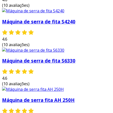
eficiência.
(10 avaliações)
vantagens e benefícios da serra de
fita
Máquina de serra de fita S4240
utilizar uma serra de fita traz uma série de
vantagens que podem otimizar o trabalho e
4.6
aumentar a produtividade. em comparação com
(10 avaliações)
outras ferramentas de corte, a serra de fita se
destaca por sua eficácia em diversos aspectos.
aqui estão algumas das principais vantagens:
Máquina de serra de fita S6330
precisão nos cortes:
a lâmina fina
permite cortes precisos e limpos,
4.6
minimizando desperdícios de material e
(10 avaliações)
melhorando o acabamento final.
versatilidade:
possibilidade de adaptar
Máquina de serra fita AH 250H
lâminas para diferentes tipos de materiais
e estilos de corte, tornando essa