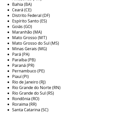
profissionais e entusiastas do diy. além disso, a
Bahia (BA)
serra de fita permite realizar cortes em ângulos
Ceará (CE)
variados, ampliando ainda mais suas aplicações
Distrito Federal (DF)
na indústria e na marcenaria.
Espírito Santo (ES)
Goiás (GO)
principais aplicações da serra de fita
Maranhão (MA)
Mato Grosso (MT)
as serras de fita são utilizadas em uma ampla
Mato Grosso do Sul (MS)
gama de aplicações que exigem cortes
Minas Gerais (MG)
detalhados e precisos. desde o corte de
Pará (PA)
grandes chapas de madeira até a realização de
Paraíba (PB)
trabalhos artísticos, as possibilidades são
Paraná (PR)
vastas. aqui estão algumas das principais
Pernambuco (PE)
Piauí (PI)
aplicações desse equipamento:
Rio de Janeiro (RJ)
corte de madeira:
ideal para criar peças
Rio Grande do Norte (RN)
de mobiliário, esculturas e painéis,
Rio Grande do Sul (RS)
Rondônia (RO)
permitindo cortes retos e curvos com
Roraima (RR)
facilidade.
Santa Catarina (SC)
corte de metais:
com lâminas específicas,