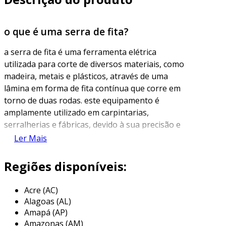
o que é uma serra de fita?
a serra de fita é uma ferramenta elétrica
utilizada para corte de diversos materiais, como
madeira, metais e plásticos, através de uma
lâmina em forma de fita contínua que corre em
torno de duas rodas. este equipamento é
amplamente utilizado em carpintarias,
serralherias e fábricas, devido à sua precisão e
capacidade de realizar cortes complexos e
Ler Mais
curvos de forma eficiente.
Regiões disponíveis:
uma das principais características da serra de
fita é sua versatilidade. com a troca de lâminas,
Acre (AC)
é possível adequar a ferramenta para
Alagoas (AL)
diferentes tipos de cortes e materiais,
Amapá (AP)
tornando-a uma escolha popular entre
Amazonas (AM)