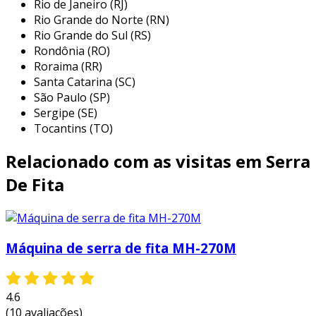
Rio de Janeiro (RJ)
exigem meticulosidade e eficiência. entre as
Rio Grande do Norte (RN)
principais aplicações, podemos destacar:
Rio Grande do Sul (RS)
Rondônia (RO)
indústria madeireira:
utilizada para
Roraima (RR)
cortar toras em tábuas ou chapas,
Santa Catarina (SC)
otimizando o uso da madeira e reduzindo
São Paulo (SP)
desperdícios.
Sergipe (SE)
indústria metalúrgica:
indicada para
Tocantins (TO)
cortes em metais fáceis como alumínio e
Relacionado com as visitas em Serra
estruturas mais complexas em aço,
proporcionando um acabamento fino.
De Fita
fabricação de móveis:
empregada no
corte de painéis e componentes
estruturais de móveis, garantindo
Máquina de serra de fita MH-270M
precisão nas medidas.
indústria automotiva:
usada para cortar
componentes metálicos em peças
4.6
automativas, sendo crucial para o
(10 avaliações)