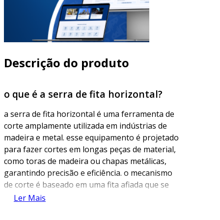
Descrição do produto
o que é a serra de fita horizontal?
a serra de fita horizontal é uma ferramenta de
corte amplamente utilizada em indústrias de
madeira e metal. esse equipamento é projetado
para fazer cortes em longas peças de material,
como toras de madeira ou chapas metálicas,
garantindo precisão e eficiência. o mecanismo
de corte é baseado em uma fita afiada que se
movimenta constantemente, permitindo que o
Ler Mais
operador realize cortes retos ou com ângulos
específicos.