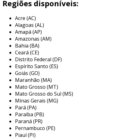
Regiões disponíveis:
a principal vantagem da serra de fita horizontal
Acre (AC)
em relação a outros tipos de serras é a sua
Alagoas (AL)
habilidade de cortar grandes volumes de
Amapá (AP)
material de uma só vez, economizando tempo e
Amazonas (AM)
aumentando a produtividade. além disso, a
Bahia (BA)
serra de fita horizontal pode ser ajustada em
Ceará (CE)
diferentes velocidades e espessuras de corte,
Distrito Federal (DF)
proporcionando versatilidade em suas
Espírito Santo (ES)
aplicações.
Goiás (GO)
Maranhão (MA)
principais aplicações da serra de fita
Mato Grosso (MT)
horizontal
Mato Grosso do Sul (MS)
Minas Gerais (MG)
a serra de fita horizontal é uma ferramenta
Pará (PA)
essencial em diversos setores, desde a
Paraíba (PB)
fabricação de móveis até o processamento
Paraná (PR)
industrial de metais. sua capacidade de realizar
Pernambuco (PE)
Piauí (PI)
cortes precisos a torna ideal para situações que