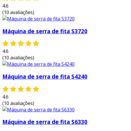
4.6
esses benefícios demonstram como a serra de
(10 avaliações)
fita pode melhorar a produtividade e a
qualidade no trabalho com metais.
Máquina de serra de fita S3720
aplicações típicas
a serra de fita para metais é utilizada em
diversas aplicações. algumas das mais comuns
4.6
(10 avaliações)
incluem:
corte de perfis metálicos
: ideal para a
Máquina de serra de fita S4240
fabricação de estruturas metálicas.
produção de peças
: utilizada na produção
de componentes para máquinas e
4.6
equipamentos.
(10 avaliações)
manutenção industrial
: continuamente
utilizada para reparos e substituições em
Máquina de serra de fita S6330
equipamentos metálicos.