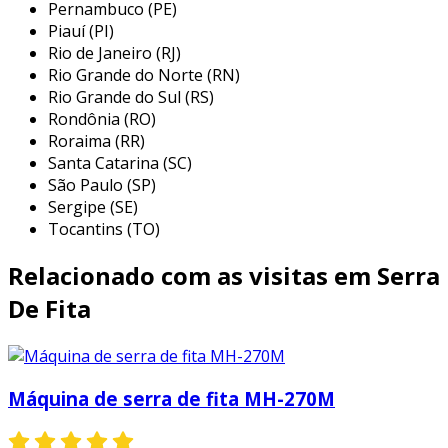
Pernambuco (PE)
para metais, destacam-se:
Piauí (PI)
Rio de Janeiro (RJ)
precisão
: proporciona cortes com alta
Rio Grande do Norte (RN)
precisão, permitindo acabamentos mais
Rio Grande do Sul (RS)
refinados.
Rondônia (RO)
Roraima (RR)
eficiência
: É capaz de cortar vários tipos
Santa Catarina (SC)
de metais, economizando tempo em
São Paulo (SP)
comparação com métodos manuais.
Sergipe (SE)
versatilidade
: pode ser ajustada para
Tocantins (TO)
diferentes espessuras e tipos de metais,
Relacionado com as visitas em Serra
como aço, alumínio e ligas.
menor resíduo
: o tipo de corte reduz a
De Fita
quantidade de material perdido durante o
processo.
cortes complexos
: permite a realização
Máquina de serra de fita MH-270M
de cortes complexos, que seriam difíceis
de obter com outras ferramentas.