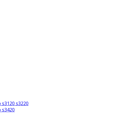
o s3120 s3220
o s3420