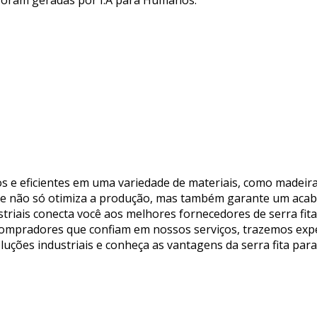
 foram geradas por I.A para Humanos.
os e eficientes em uma variedade de materiais, como madeira,
dade não só otimiza a produção, mas também garante um ac
ustriais conecta você aos melhores fornecedores de serra fi
 compradores que confiam em nossos serviços, trazemos expe
luções industriais e conheça as vantagens da serra fita pa