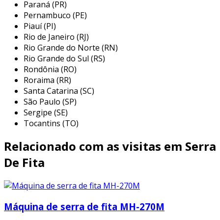
que ela seja utilizada em ambientes que exigem
Paraná (PR)
cortes precisos e repetitivos. entre os
Pernambuco (PE)
Piauí (PI)
principais setores que se beneficiam desse
Rio de Janeiro (RJ)
equipamento, destacam-se:
Rio Grande do Norte (RN)
indústria madeireira:
utilizada para
Rio Grande do Sul (RS)
Rondônia (RO)
cortar troncos e chapas de madeira em
Roraima (RR)
diferentes dimensões, possibilitando a
Santa Catarina (SC)
fabricação de móveis e estruturas de
São Paulo (SP)
madeira.
Sergipe (SE)
indústria metalúrgica:
ideal para o corte
Tocantins (TO)
de perfis, barras e tubos de metal,
Relacionado com as visitas em Serra
oferecendo agilidade e precisão
inigualáveis.
De Fita
indústria plástico:
permite cortes em
peças plásticas, garantindo um
acabamento limpo e sem rebarbas.
Máquina de serra de fita MH-270M
reparos e manutenção:
comum em