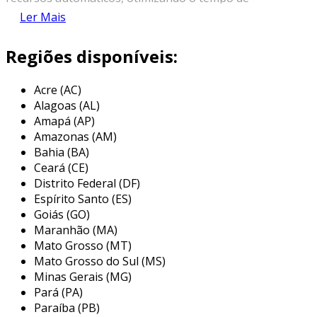
produção e garantindo resultados de alta
Ler Mais
qualidade.
Regiões disponíveis:
ao contrário das serras manuais tradicionais, a
serra fita semi automática permite que o
Acre (AC)
operador tenha maior controle sobre o
Alagoas (AL)
processo de corte, oferecendo ajustes de
Amapá (AP)
velocidade e profundidade. a lâmina em forma
Amazonas (AM)
de fita, que se movimenta continuamente, é
Bahia (BA)
ideal para realizar cortes longitudinais e
Ceará (CE)
transversais em materiais com diferentes
Distrito Federal (DF)
espessuras e densidades.
Espírito Santo (ES)
Goiás (GO)
principais aplicações da serra fita
Maranhão (MA)
semi automática
Mato Grosso (MT)
Mato Grosso do Sul (MS)
a serra fita semi automática é uma ferramenta
Minas Gerais (MG)
versátil com uma ampla gama de aplicações em
Pará (PA)
diversas indústrias. seus recursos permitem
Paraíba (PB)