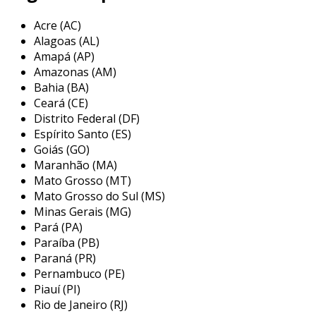
um dos principais benefícios da serra fita é sua
Acre (AC)
versatilidade. ela pode ser utilizada para cortar
Alagoas (AL)
madeira, metal, plástico e outros materiais,
Amapá (AP)
sendo uma escolha popular em indústrias de
Amazonas (AM)
marcenaria, metalurgia e em oficinas de
Bahia (BA)
fabricação. embora a serra fita nova ofereça
Ceará (CE)
um desempenho otimizado, a opção de adquirir
Distrito Federal (DF)
uma serra fita usada pode representar uma
Espírito Santo (ES)
economia significativa para pequenos negócios
Goiás (GO)
Maranhão (MA)
e profissionais autônomos.
Mato Grosso (MT)
principais aplicações da serra fita
Mato Grosso do Sul (MS)
usada
Minas Gerais (MG)
Pará (PA)
a serra fita usada é amplamente aplicada em
Paraíba (PB)
vários setores devido à sua flexibilidade e
Paraná (PR)
capacidade de corte. entre as principais
Pernambuco (PE)
Piauí (PI)
aplicações, destacam-se:
Rio de Janeiro (RJ)