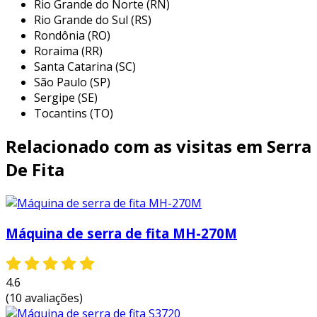
marcenaria:
ideal para o corte de tábuas
Rio Grande do Norte (RN)
e peças de madeira em diferentes
Rio Grande do Sul (RS)
Rondônia (RO)
formatos, permitindo acabamento preciso
Roraima (RR)
e eficiente.
Santa Catarina (SC)
metalurgia:
usada para cortar chapas de
São Paulo (SP)
metal, perfis e tubos, sendo essencial na
Sergipe (SE)
fabricação de componentes metálicos.
Tocantins (TO)
indústria do plástico:
possibilita o corte
Relacionado com as visitas em Serra
de materiais plásticos, como poliestireno
e pvc, em formatos variados.
De Fita
ajustes e reformulações:
com uma serra
fita usada, é possível realizar ajustes em
peças já montadas ou fazer reformas em
Máquina de serra de fita MH-270M
estruturas existentes, proporcionando
flexibilidade na execução de projetos.
4.6
essas aplicações destacam a importância da
(10 avaliações)
serra fita usada em diferentes setores,