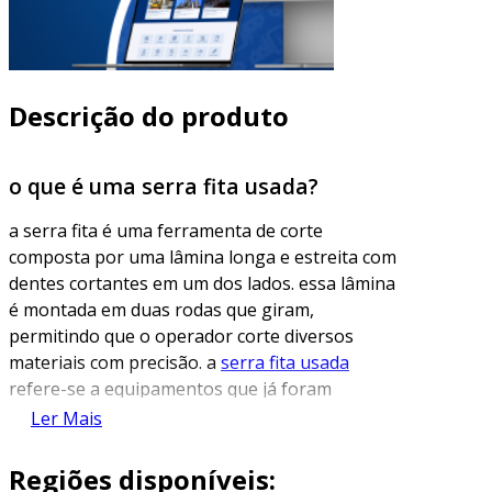
Descrição do produto
o que é uma serra fita usada?
a serra fita é uma ferramenta de corte
composta por uma lâmina longa e estreita com
dentes cortantes em um dos lados. essa lâmina
é montada em duas rodas que giram,
permitindo que o operador corte diversos
materiais com precisão. a
serra fita usada
refere-se a equipamentos que já foram
utilizados em processos industriais, mas que
Ler Mais
ainda mantêm sua eficiência e capacidade de
trabalho.
Regiões disponíveis: