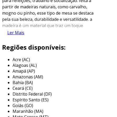
para refeições, trabalho e socialização. feita a
partir de madeiras naturais, como carvalho,
mogno ou pinho, esse tipo de mesa se destaca
pela sua beleza, durabilidade e versatilidade. a
madeira é um material que traz um toque
rústico e aconchegante aos ambientes, além de
Ler Mais
ser um recurso sustentável se proveniente de
fontes responsáveis.
Regiões disponíveis:
as mesas de madeira podem variar em design,
Acre (AC)
desde modelos tradicionais até
Alagoas (AL)
contemporâneos, adaptando-se aos diversos
Amapá (AP)
estilos de decoração. além disso, as mesas
Amazonas (AM)
podem ser fabricadas em várias dimensões,
Bahia (BA)
atendendo a necessidades específicas de
Ceará (CE)
espaço e funcionalidade. em muitos casos, a
Distrito Federal (DF)
mesa de madeira se torna o coração da casa,
Espírito Santo (ES)
onde amigos e familiares se reúnem para criar
Goiás (GO)
Maranhão (MA)
memórias.
Mato Grosso (MT)