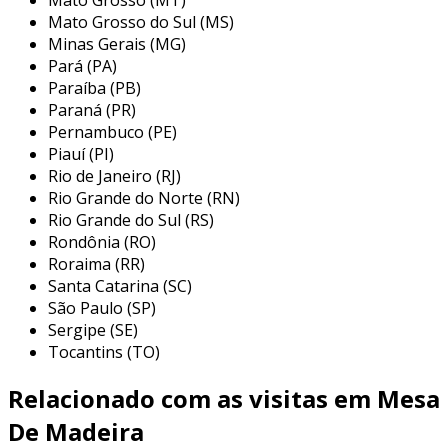
principais tipos de mesas de madeira
Mato Grosso do Sul (MS)
Minas Gerais (MG)
ao considerar a compra de uma mesa de
Pará (PA)
madeira, é importante conhecer os principais
Paraíba (PB)
tipos disponíveis no mercado, pois cada modelo
Paraná (PR)
atende a diferentes necessidades e estilos. os
Pernambuco (PE)
Piauí (PI)
tipos mais comuns incluem:
Rio de Janeiro (RJ)
mesas de jantar:
ideal para refeições em
Rio Grande do Norte (RN)
família ou para receber convidados, essas
Rio Grande do Sul (RS)
Rondônia (RO)
mesas costumam ter um formato
Roraima (RR)
retangular ou oval e são projetadas para
Santa Catarina (SC)
acomodar várias pessoas.
São Paulo (SP)
mesas de café:
menores e geralmente
Sergipe (SE)
posicionadas em salas de estar, as mesas
Tocantins (TO)
de café servem como um local para
Relacionado com as visitas em Mesa
bebidas, lanches ou para apoiar livros e
revistas.
De Madeira