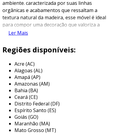
ambiente. caracterizada por suas linhas
orgânicas e acabamentos que ressaltam a
textura natural da madeira, esse móvel é ideal
para compor uma decoração que valoriza a
simplicidade e a conexão com a natureza. além
Ler Mais
de ser visualmente atraente, suas formas
arredondadas promovem uma atmosfera mais
Regiões disponíveis:
acolhedora e interativa entre os convidados.
Acre (AC)
esse tipo de mesa é frequentemente fabricado
Alagoas (AL)
a partir de madeiras maciças, como carvalho,
Amapá (AP)
pinho ou cedro, proporcionando resistência e
Amazonas (AM)
durabilidade. o acabamento geralmente
Bahia (BA)
preserva as imperfeições naturais da madeira,
Ceará (CE)
como nó e veios, enfatizando seu caráter
Distrito Federal (DF)
rústico e único. assim, cada mesa produzida é
Espírito Santo (ES)
uma peça singular, refletindo o estilo particular
Goiás (GO)
Maranhão (MA)
do material utilizado.
Mato Grosso (MT)