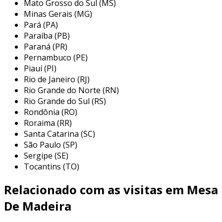
principais aplicações da mesa
Mato Grosso do Sul (MS)
redonda de madeira rústica
Minas Gerais (MG)
Pará (PA)
a versatilidade da mesa redonda de madeira
Paraíba (PB)
rústica a torna perfeita para diversas
Paraná (PR)
aplicações em ambientes residenciais e
Pernambuco (PE)
Piauí (PI)
comerciais. ela pode ser utilizada tanto em
Rio de Janeiro (RJ)
áreas internas quanto externas, adaptando-se
Rio Grande do Norte (RN)
facilmente a diferentes estilos de decoração.
Rio Grande do Sul (RS)
entre os locais onde esse tipo de mesa é
Rondônia (RO)
comumente empregado, destacam-se:
Roraima (RR)
Santa Catarina (SC)
sala de jantar:
proporciona um espaço
São Paulo (SP)
aconchegante para refeições em família e
Sergipe (SE)
reuniões com amigos, permitindo uma
Tocantins (TO)
interação mais próxima entre os
convidados.
Relacionado com as visitas em Mesa
cozinha:
ideal para ambientes de
De Madeira
refeições informais, a mesa redonda