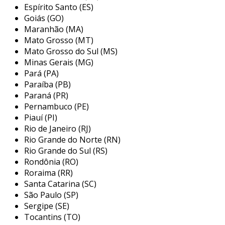
simplesmente para desfrutar de momentos de
Espírito Santo (ES)
lazer. além disso, a mesa costuma ser
Goiás (GO)
Maranhão (MA)
acompanhada por bancos também de madeira,
Mato Grosso (MT)
proporcionando um conjunto harmonioso e
Mato Grosso do Sul (MS)
convidativo.
Minas Gerais (MG)
principais aplicações de mesas
Pará (PA)
rústicas de madeira com bancos
Paraíba (PB)
Paraná (PR)
as mesas rústicas de madeira com bancos são
Pernambuco (PE)
Piauí (PI)
extremamente versáteis e podem ser utilizadas
Rio de Janeiro (RJ)
em uma variedade de ambientes. sua aparência
Rio Grande do Norte (RN)
acolhedora e estética única as tornam
Rio Grande do Sul (RS)
adequadas para diferentes configurações.
Rondônia (RO)
entre as principais aplicações, destacam-se:
Roraima (RR)
Santa Catarina (SC)
jardins e varandas:
perfeitas para áreas
São Paulo (SP)
externas, onde proporcionam um lugar
Sergipe (SE)
agradável para refeições ao ar livre,
Tocantins (TO)
momentos de descanso ou socialização