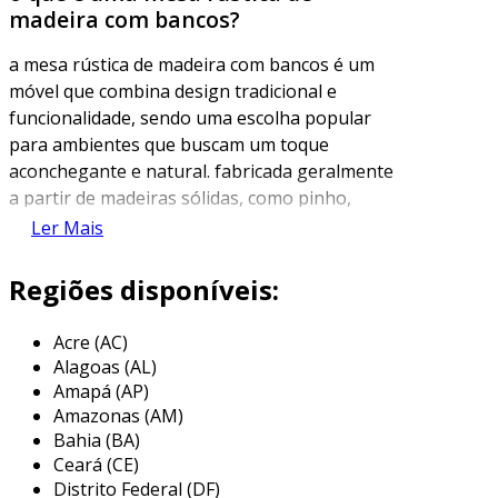
madeira com bancos?
a mesa rústica de madeira com bancos é um
móvel que combina design tradicional e
funcionalidade, sendo uma escolha popular
para ambientes que buscam um toque
aconchegante e natural. fabricada geralmente
a partir de madeiras sólidas, como pinho,
eucalipto ou madeira de demolição, essa mesa
Ler Mais
se destaca pela sua robustez e pelo charme
que acrescenta à decoração, seja em áreas
Regiões disponíveis:
internas ou externas.
Acre (AC)
o estilo rústico é caracterizado por linhas
Alagoas (AL)
simples e acabamentos que preservam as
Amapá (AP)
imperfeições naturais da madeira, como nós e
Amazonas (AM)
texturas. esse aspecto traz um senso de
Bahia (BA)
acolhimento ao ambiente, tornando-o ideal
Ceará (CE)
para reuniões familiares, jantares ao ar livre ou
Distrito Federal (DF)